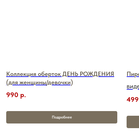
Коллекция оберток ДЕНЬ РОЖДЕНИЯ
Пир
(для женщины/девочки)
вид
990
р.
499
Подробнее